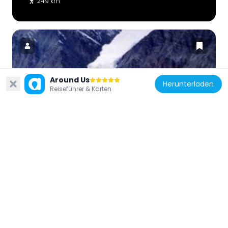
249 km
Around Us
Kanada
Herunterladen
Reiseführer & Karten
Gull Glacier
220.1 km
Kanada
Nirjutiqavvik National Wildlife Area
484.7 km