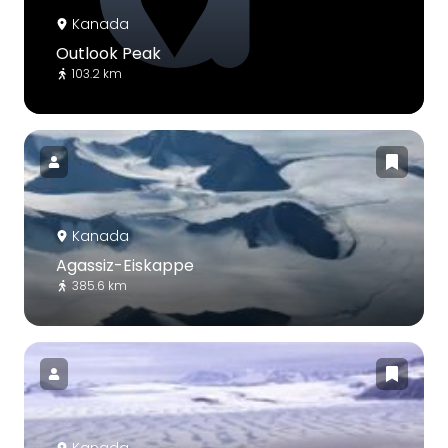
Kanada
Outlook Peak
103.2 km
Kanada
Agassiz-Eiskappe
385.6 km
Kanada