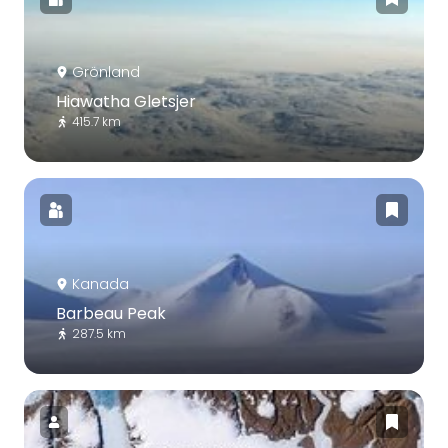
Grönland
Hiawatha Gletsjer
415.7 km
Kanada
Barbeau Peak
287.5 km