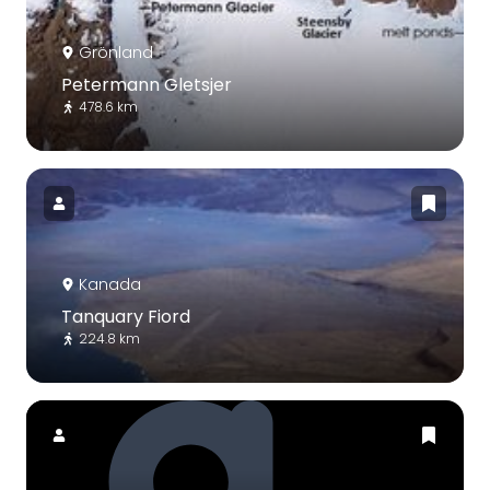
Grönland
Petermann Gletsjer
478.6 km
Kanada
Tanquary Fiord
224.8 km