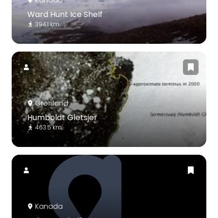
Ward Hunt Ice Shelf
394.1 km
Grönland
Humboldt Gletsjer
463.5 km
Kanada