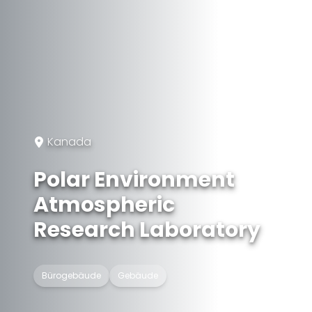
Kanada
Polar Environment
Atmospheric
Research Laboratory
Bürogebäude
Gebäude