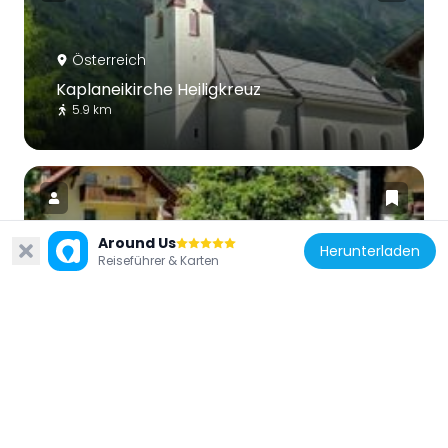
Österreich
Kaplaneikirche Heiligkreuz
5.9 km
Around Us
Herunterladen
Reiseführer & Karten
Österreich
Timmelsjoch
3.3 km