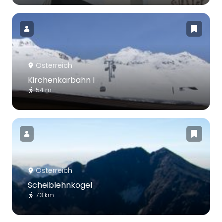
Österreich
Kirchenkarbahn I
54 m
Österreich
Scheiblehnkogel
7.3 km