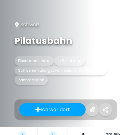
Schweiz
Pilatusbahn
Eisenbahnstrecke
In Benutzung
Schweizer Kulturgut von nationaler Bedeutung
Zahnradbahn
Ich war dort
4
23,5k