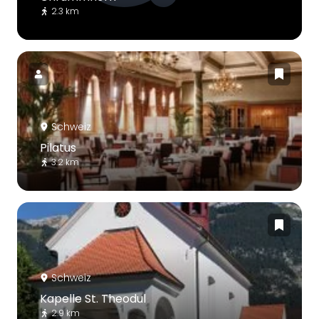
2.3 km
Schweiz
Pilatus
3.2 km
Schweiz
Kapelle St. Theodul
2.9 km