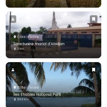
Côte d'Ivoire
Sanctuaire marial d'Abidjan
3 km
Côte d'Ivoire
Îles Ehotilés National Park
89.9 km