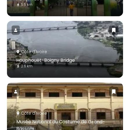
5.5 km
Côte d'Ivoire
Houphouët-Boigny Bridge
2.6 km
Côte d'Ivoire
Musée National du Costume de Grand-
Bassam