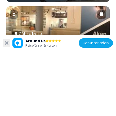
Côte d'Ivoire
Around Us
Museum of Civilizations in Ivory Coast
Herunterladen
Reiseführer & Karten
195 m
Côte d'Ivoire
Second Abidjan Bridge
2.7 km