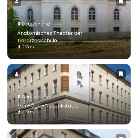
Deutschland
Anatomisches Theater der
Tierarzneischule
233 m
Deutschland
Mori-Ôgai-Gedenkstätte
323 m