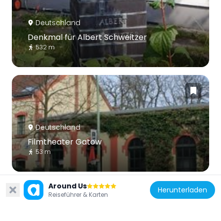
Deutschland
Denkmal für Albert Schweitzer
532 m
Deutschland
Filmtheater Gatow
53 m
Around Us
Herunterladen
Reiseführer & Karten