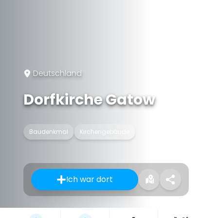
Deutschland
Dorfkirche Gatow
Baudenkmal
Kirchengebäude
Ich war dort