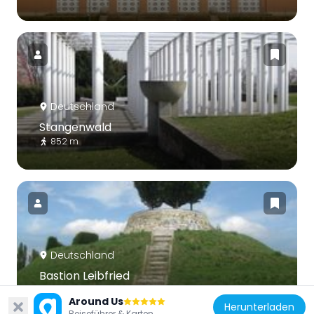
Deutschland
Stangenwald
852 m
Deutschland
Bastion Leibfried
1.5 km
Around Us
Herunterladen
Reiseführer & Karten