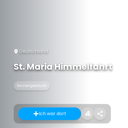
Deutschland
St. Maria Himmelfahrt
Kirchengebäude
Ich war dort