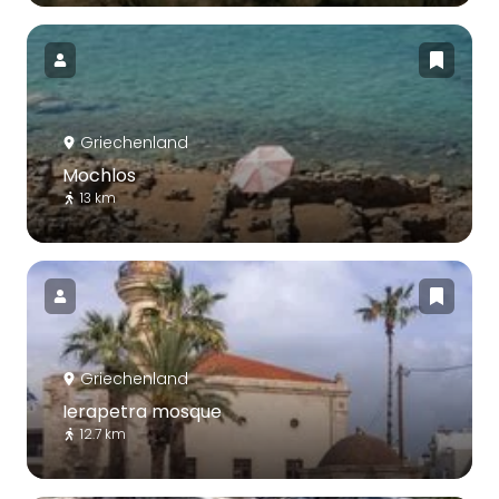
Griechenland
Mochlos
13 km
Griechenland
Ierapetra mosque
12.7 km