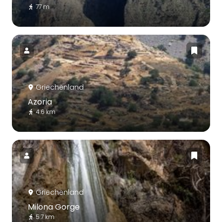
77 m
Griechenland
Azoria
4.6 km
Griechenland
Milona Gorge
5.7 km