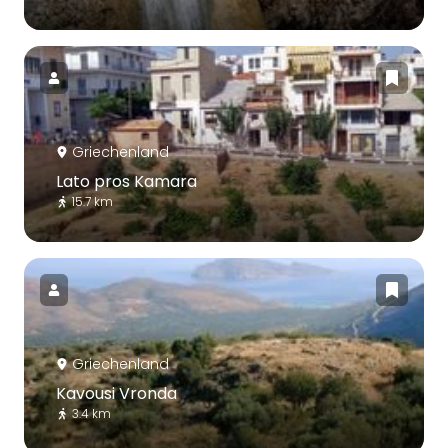
Griechenland
Lato pros Kamara
15.7 km
Griechenland
Kavousi Vronda
3.4 km