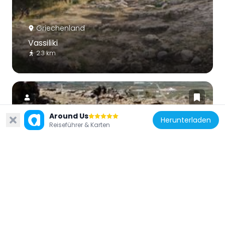
Griechenland
Vassiliki
2.3 km
Around Us
Herunterladen
Reiseführer & Karten
Griechenland
Chalasmenos
416 m