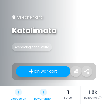
Griechenland
Katalimata
Archäologische Stätte
Ich war dort
1
1,2k
Fotos
Beliebtheit
Discussion
Bewertungen