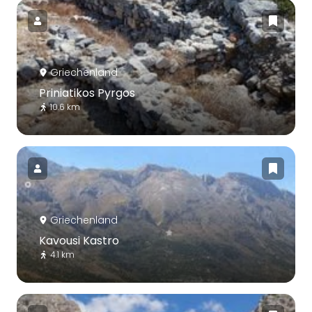
Griechenland
Priniatikos Pyrgos
10.6 km
Griechenland
Kavousi Kastro
4.1 km