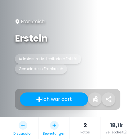
Frankreich
Erstein
Administrativ-territoriale Entität
Gemeinde in Frankreich
Ich war dort
2
18,1k
Fotos
Beliebtheit
Discussion
Bewertungen