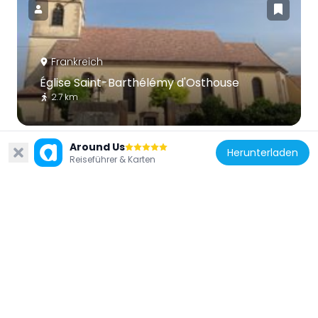
Frankreich
Église Saint-Barthélémy d'Osthouse
2.7 km
Around Us
Herunterladen
Reiseführer & Karten
Frankreich
Banc-reposoir d'Erstein
1.7 km