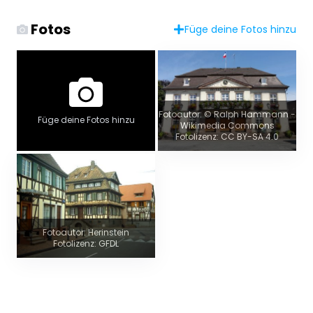
Fotos
Füge deine Fotos hinzu
Fotoautor: © Ralph Hammann -
Füge deine Fotos hinzu
Wikimedia Commons
Fotolizenz: CC BY-SA 4.0
Fotoautor: Herinstein
Fotolizenz: GFDL