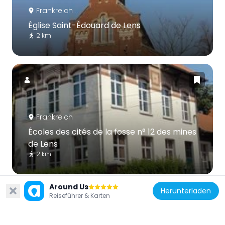
Frankreich
Église Saint-Édouard de Lens
2 km
Frankreich
Écoles des cités de la fosse n° 12 des mines
de Lens
2 km
Around Us
Herunterladen
Reiseführer & Karten