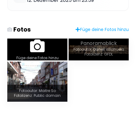
12. Dezember 2025 um 23:59
Fotos
Füge deine Fotos hinzu
Panoramablick
Fotoautor: Daniel Villafruela
Fotolizenz: GFDL
Füge deine Fotos hinzu
Fotoautor: Maitre So
Fotolizenz: Public domain