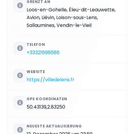
GRENZT AN
Loos-en-Gohelle, Éleu-dit-Leauwette,
Avion, Liévin, Loison-sous-Lens,
Sallaumines, Vendin-le-Vieil
TELEFON
+33321698686
WEBSITE
https://villedelens.fr
GPS KOORDINATEN
50.43139,2.83250
NEUESTE AKTUALISIERUNG