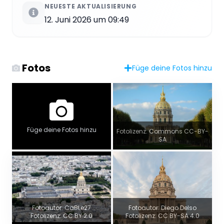
NEUESTE AKTUALISIERUNG
12. Juni 2026 um 09:49
Fotos
Füge deine Fotos hinzu
Füge deine Fotos hinzu
Fotolizenz: Commons CC-BY-
SA
Fotoautor: CaBLe27
Fotoautor: Diego Delso
Fotolizenz: CC BY 2.0
Fotolizenz: CC BY-SA 4.0