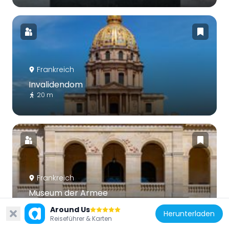
Frankreich
Invalidendom
20 m
Frankreich
Museum der Armee
231 m
Around Us
Herunterladen
Reiseführer & Karten