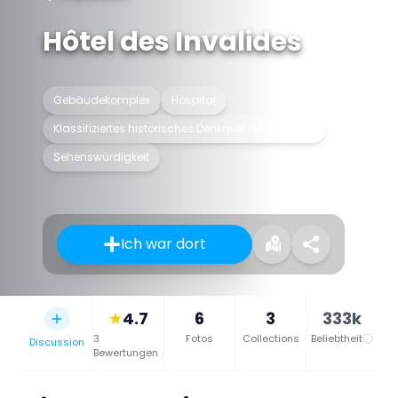
Hôtel des Invalides
Gebäudekomplex
Hospital
Klassifiziertes historisches Denkmal in Frankreich
Sehenswürdigkeit
Ich war dort
4.7
6
3
333k
3
Fotos
Collections
Beliebtheit
Discussion
Bewertungen