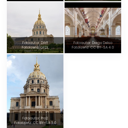
Fotoautor: Diliff
Fotoautor: Diego Delso
Fotolizenz: GFDL
Fotolizenz: CC BY-SA 4.0
Fotoautor: Pro2
Fotolizenz: CC BY-SA 3.0