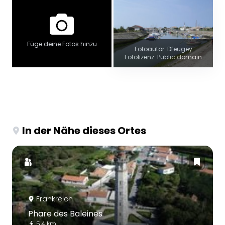
Füge deine Fotos hinzu
Fotoautor: Dfeugey
Fotolizenz: Public domain
In der Nähe dieses Ortes
Frankreich
Phare des Baleines
5.4 km