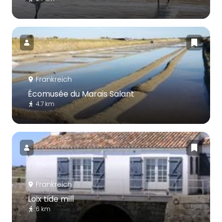
Frankreich
Écomusée du Marais Salant
4.7 km
Frankreich
Loix tide mill
6 km