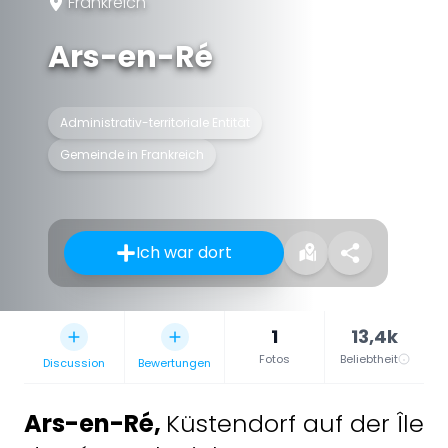
Frankreich
Ars-en-Ré
Administrativ-territoriale Entität
Gemeinde in Frankreich
Ich war dort
1
13,4k
Fotos
Beliebtheit
Discussion
Bewertungen
Ars-en-Ré
,
Küstendorf auf der Île