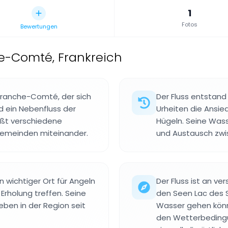
1
Fotos
Bewertungen
e-Comté, Frankreich
-Franche-Comté, der sich
Der Fluss entstand
nd ein Nebenfluss der
Urheiten die Ansi
eßt verschiedene
Hügeln. Seine Wass
Gemeinden miteinander.
und Austausch zwi
in wichtiger Ort für Angeln
Der Fluss ist an ve
Erholung treffen. Seine
den Seen Lac des 
eben in der Region seit
Wasser gehen könne
den Wetterbedingu