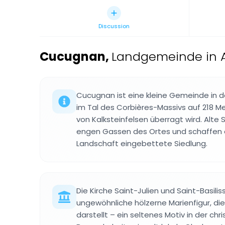
Discussion
Cucugnan
,
Landgemeinde in A
Cucugnan ist eine kleine Gemeinde in de
im Tal des Corbières-Massivs auf 218 M
von Kalksteinfelsen überragt wird. Alte
engen Gassen des Ortes und schaffen e
Landschaft eingebettete Siedlung.
Die Kirche Saint-Julien und Saint-Basilis
ungewöhnliche hölzerne Marienfigur, di
darstellt – ein seltenes Motiv in der chri