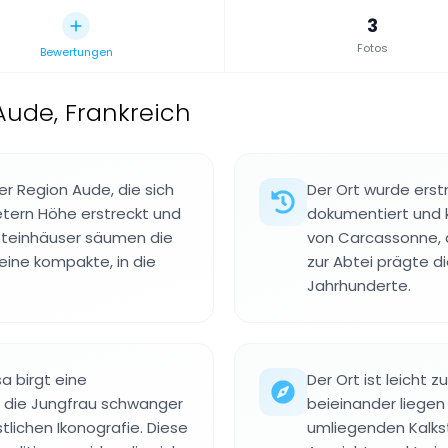
3
Fotos
Bewertungen
ude, Frankreich
r Region Aude, die sich
Der Ort wurde ers
etern Höhe erstreckt und
dokumentiert und k
 Steinhäuser säumen die
von Carcassonne, a
ine kompakte, in die
zur Abtei prägte d
Jahrhunderte.
sa birgt eine
Der Ort ist leicht 
e die Jungfrau schwanger
beieinander liegen
stlichen Ikonografie. Diese
umliegenden Kalks