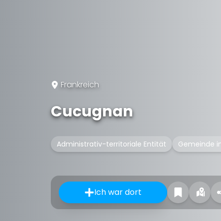
Frankreich
Cucugnan
Administrativ-territoriale Entität
Gemeinde in
Ich war dort