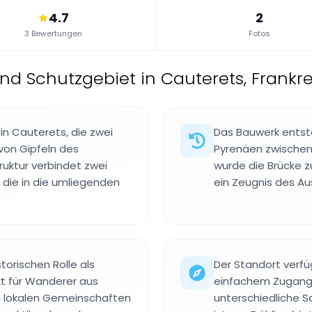
4.7
2
3 Bewertungen
Fotos
nd Schutzgebiet in Cauterets, Frankr
in Cauterets, die zwei
Das Bauwerk entst
von Gipfeln des
Pyrenäen zwischen 
ruktur verbindet zwei
wurde die Brücke z
 die in die umliegenden
ein Zeugnis des Au
torischen Rolle als
Der Standort verfü
kt für Wanderer aus
einfachem Zugang
n lokalen Gemeinschaften
unterschiedliche S