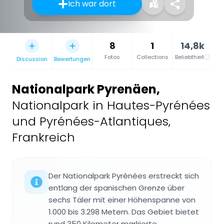
Ich war dort
8
1
14,8k
Fotos
Collections
Beliebtheit
Discussion
Bewertungen
Nationalpark Pyrenäen
,
Nationalpark in Hautes-Pyrénées
und Pyrénées-Atlantiques,
Frankreich
Der Nationalpark Pyrénées erstreckt sich
entlang der spanischen Grenze über
sechs Täler mit einer Höhenspanne von
1.000 bis 3.298 Metern. Das Gebiet bietet
rund 350 Kilometer markierte