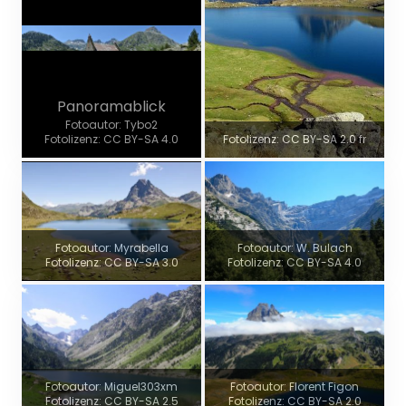
Panoramablick
Fotoautor: Tybo2
Fotolizenz: CC BY-SA 4.0
Fotolizenz: CC BY-SA 2.0 fr
Fotoautor: Myrabella
Fotoautor: W. Bulach
Fotolizenz: CC BY-SA 3.0
Fotolizenz: CC BY-SA 4.0
Fotoautor: Miguel303xm
Fotoautor: Florent Figon
Fotolizenz: CC BY-SA 2.5
Fotolizenz: CC BY-SA 2.0