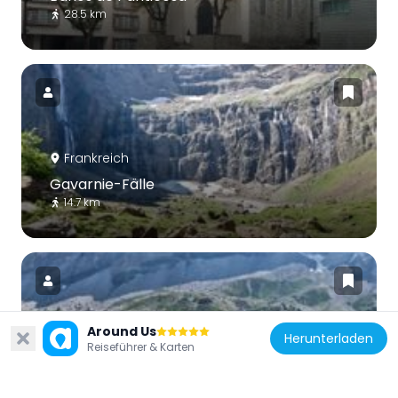
28.5 km
Frankreich
Gavarnie-Fälle
14.7 km
Around Us
Herunterladen
Frankreich
Reiseführer & Karten
Cirque de Troumouse
7.1 km