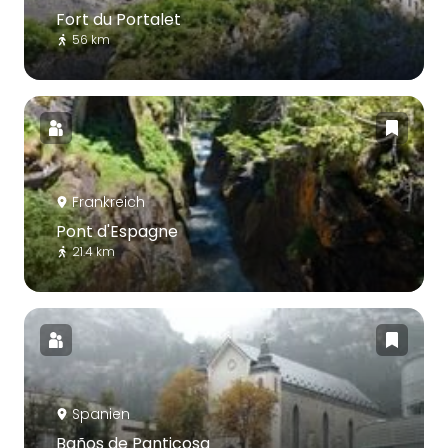
Fort du Portalet
56 km
Frankreich
Pont d'Espagne
21.4 km
Spanien
Baños de Panticosa