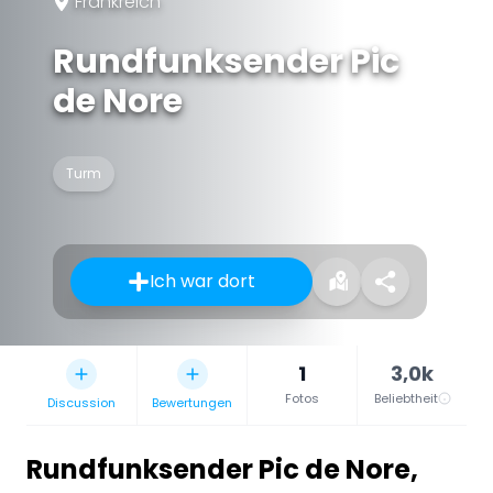
Frankreich
Rundfunksender Pic
de Nore
Turm
Ich war dort
1
3,0k
Fotos
Beliebtheit
Discussion
Bewertungen
Rundfunksender Pic de Nore
,