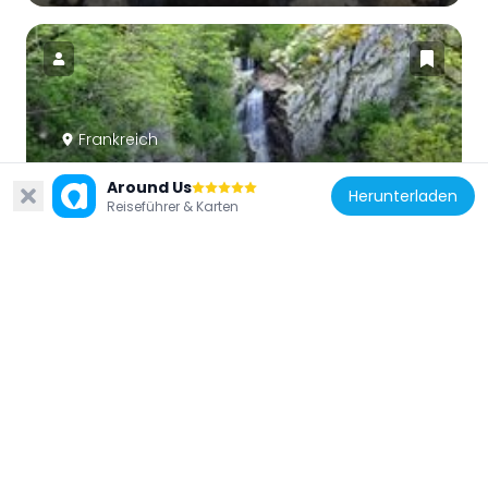
Frankreich
Cubserviès
Around Us
8.1 km
Herunterladen
Reiseführer & Karten
Frankreich
Château de Citou
8 km