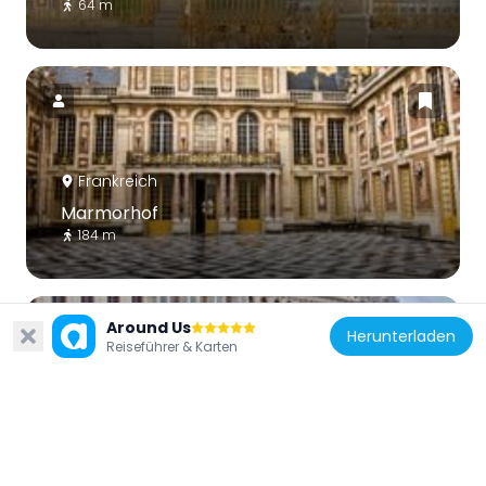
64 m
Frankreich
Marmorhof
184 m
Around Us
Herunterladen
Reiseführer & Karten
Frankreich
Aile du Midi
195 m