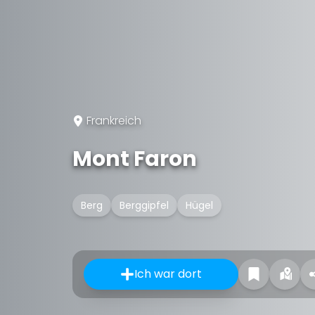
Frankreich
Mont Faron
Berg
Berggipfel
Hügel
Ich war dort