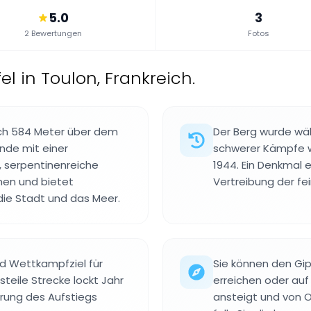
5.0
3
2 Bewertungen
Fotos
el in Toulon, Frankreich.
sich 584 Meter über dem
Der Berg wurde wä
nde mit einer
schwerer Kämpfe w
 serpentinenreiche
1944. Ein Denkmal e
nen und bietet
Vertreibung der fei
die Stadt und das Meer.
nd Wettkampfziel für
Sie können den Gip
 steile Strecke lockt Jahr
erreichen oder auf
erung des Aufstiegs
ansteigt und von O