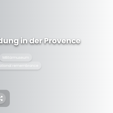
dung in der Provence
Militärmuseum
national remembrance