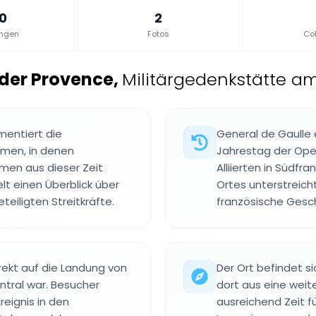
.0
2
ungen
Fotos
Col
 der Provence
,
Militärgedenkstätte am
entiert die
General de Gaulle 
umen, in denen
Jahrestag der Ope
rmen aus dieser Zeit
Alliierten in Südfr
t einen Überblick über
Ortes unterstreich
teiligten Streitkräfte.
französische Gesch
rekt auf die Landung von
Der Ort befindet s
entral war. Besucher
dort aus eine weite
reignis in den
ausreichend Zeit f