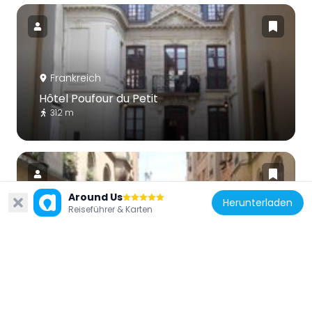
Frankreich
Hôtel Poufour du Petit
312 m
Around Us
Herunterladen
Reiseführer & Karten
Frankreich
Square Vermenouze
254 m