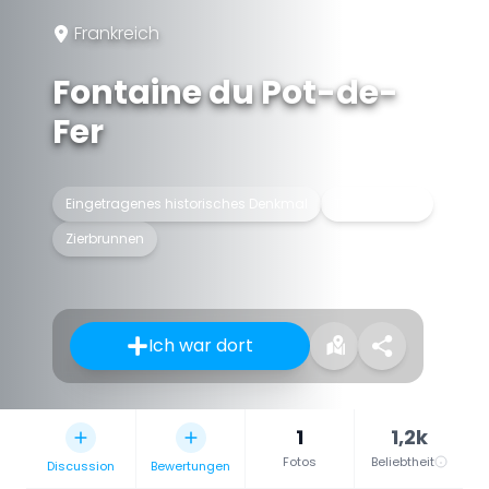
Frankreich
Fontaine du Pot-de-
Fer
Eingetragenes historisches Denkmal
Trinkbrunnen
Zierbrunnen
Ich war dort
1
1,2k
Fotos
Beliebtheit
Discussion
Bewertungen