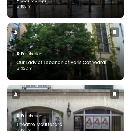
Place Monge
168 m
Frankreich
Our Lady of Lebanon of Paris Cathedral
322 m
Frankreich
Théâtre Mouffetard
125 m