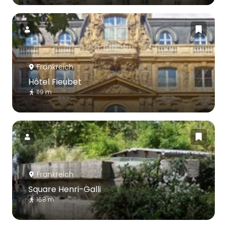
Frankreich
Hôtel Fieubet
119 m
Frankreich
Square Henri-Galli
168 m