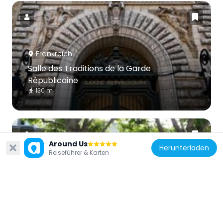
Frankreich
Salle des Traditions de la Garde
Républicaine
130 m
Around Us
Herunterladen
Reiseführer & Karten
Frankreich
Hôtel de Chavigny
237 m