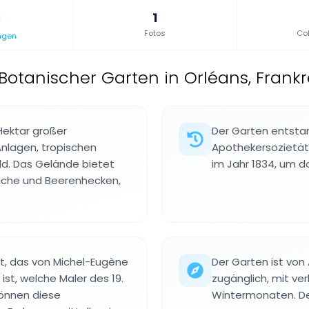
1
Fotos
Col
ngen
Botanischer Garten in Orléans, Frank
 Hektar großer
Der Garten entsta
nlagen, tropischen
Apothekersozietät.
. Das Gelände bietet
im Jahr 1834, um do
iche und Beerenhecken,
t, das von Michel-Eugène
Der Garten ist von 
ist, welche Maler des 19.
zugänglich, mit ve
können diese
Wintermonaten. Der