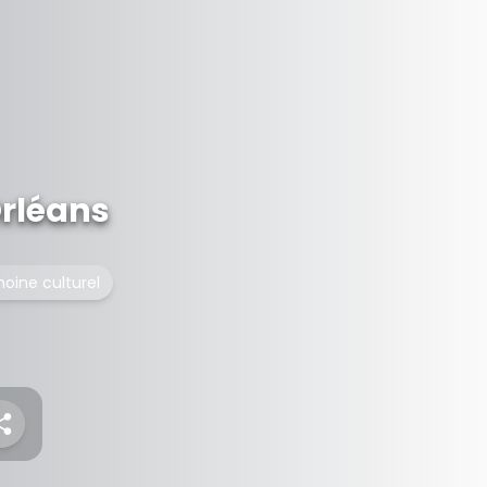
Orléans
moine culturel