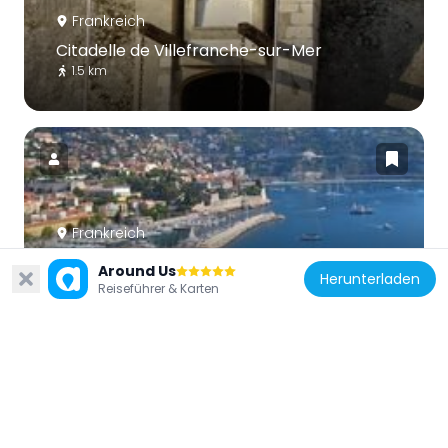
Frankreich
Citadelle de Villefranche-sur-Mer
1.5 km
Frankreich
Port de la Darse
Around Us
Herunterladen
1.1 km
Reiseführer & Karten
Frankreich