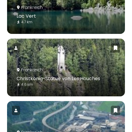
Frankreich
Lac Vert
4.7 km
Frankreich
Christkönig-Statue von Les Houches
4.6 km