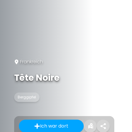
Frankreich
Tête Noire
Berggipfel
Ich war dort