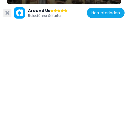
Around Us
Herunterladen
Reiseführer & Karten
Frankreich
Petit Train du Parc Thermal
3 km
Frankreich
Inscription romaine du col de la Forclas
2.1 km