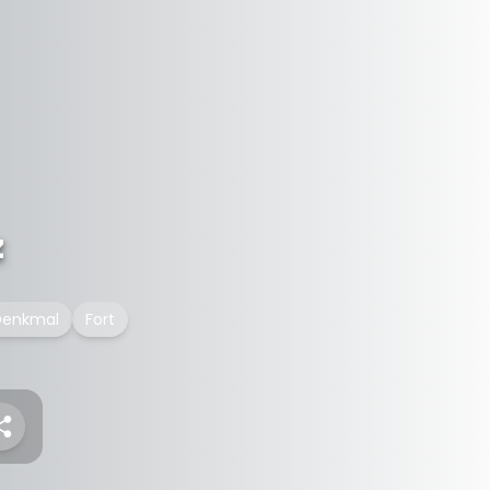
z
 Denkmal
Fort