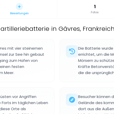
1
Fotos
Bewertungen
artilleriebatterie in Gâvres, Frankreic
res mit vier steinernen
Die Batterie wurde
nsel zur See hin gebaut
errichtet, um die
ugang zum Hafen von
Mörsern zu schütz
 einen festen
Kräfte Betonverstä
m Meer.
die die ursprünglic
Küsten vor Angriffen
Besucher können di
 Forts im täglichen Leben
Gelände des komm
diese Orte als
dort aus die Auße