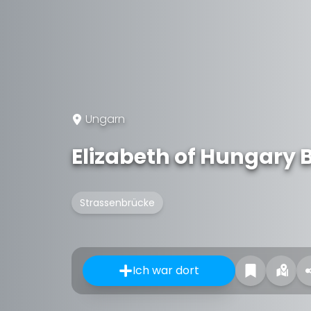
Ungarn
Elizabeth of Hungary 
Strassenbrücke
Ich war dort