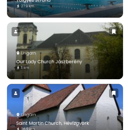
Tölgyes Strand
27.9 km
Ungarn
Our Lady Church Jászberény
11 km
Ungarn
Saint Martin Church, Hévízgyörk
26.9 km