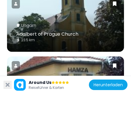
Ungarn
Adalbert of Prague Church
23.5 km
Around Us
Herunterladen
Ungarn
Reiseführer & Karten
Hamza Museum
11.1 km