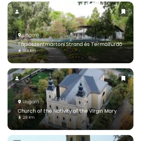
Ungarn
Tápiószentmártoni Strand és Termálfürdő
13.4 km
Ungarn
Church of the Nativity of the Virgin Mary
28 km