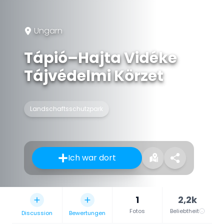
Ungarn
Tápió–Hajta Vidéke
Tájvédelmi Körzet
Landschaftsschutzpark
Ich war dort
1
2,2k
Fotos
Beliebtheit
Discussion
Bewertungen