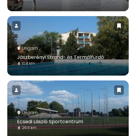
Ungarn
Jászberényi Strand- és Termálfürdő
10.8 km
Ungarn
Ecsedi László Sportcentrum
26.6 km