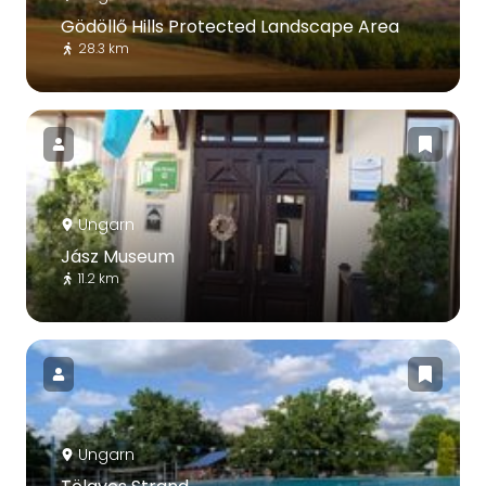
Gödöllő Hills Protected Landscape Area
28.3 km
Ungarn
Jász Museum
11.2 km
Ungarn