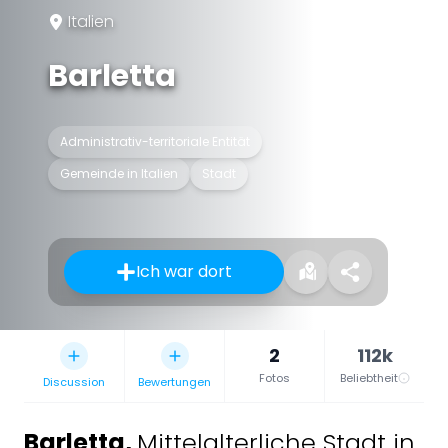
Italien
Barletta
Administrativ-territoriale Entität
Gemeinde in Italien
Stadt
Ich war dort
2
112k
Fotos
Beliebtheit
Discussion
Bewertungen
Barletta
,
Mittelalterliche Stadt in