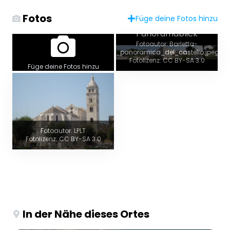
Fotos
Füge deine Fotos hinzu
Panoramablick
Fotoautor: Barletta-
_panoramica_del_castello.jpeg
Fotolizenz: CC BY-SA 3.0
Füge deine Fotos hinzu
Fotoautor: LPLT
Fotolizenz: CC BY-SA 3.0
In der Nähe dieses Ortes