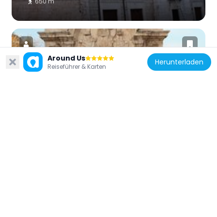
650 m
Around Us
Herunterladen
Reiseführer & Karten
Italien
Porta Marina
718 m
Italien
Antiquarium di Cannae
11.1 km