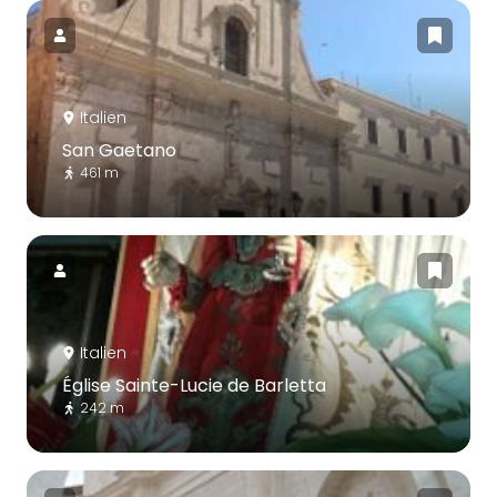
Italien
San Gaetano
461 m
Italien
Église Sainte-Lucie de Barletta
242 m