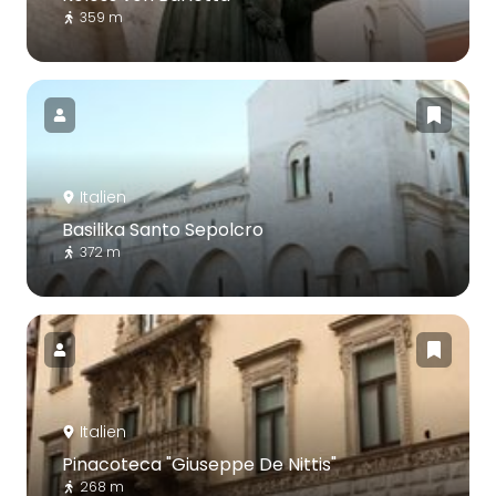
359 m
Italien
Basilika Santo Sepolcro
372 m
Italien
Pinacoteca "Giuseppe De Nittis"
268 m