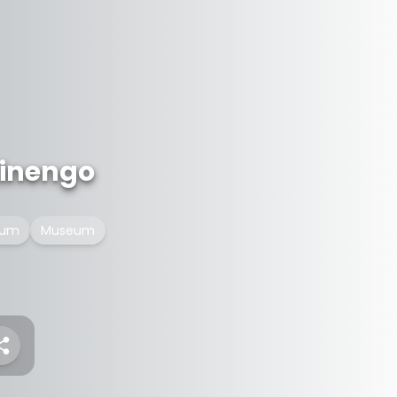
tinengo
eum
Museum