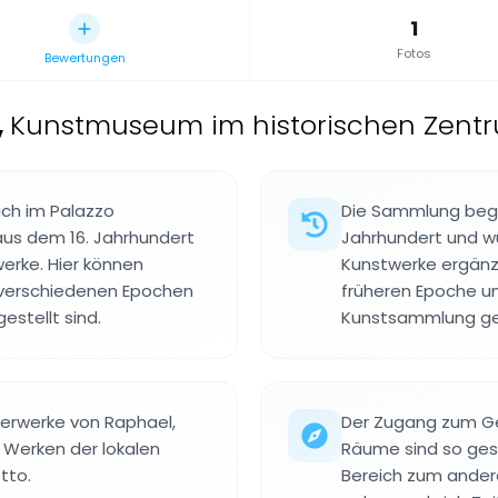
1
Fotos
Bewertungen
,
Kunstmuseum im historischen Zentru
ich im Palazzo
Die Sammlung bega
us dem 16. Jahrhundert
Jahrhundert und w
erke. Hier können
Kunstwerke ergänz
 verschiedenen Epochen
früheren Epoche u
estellt sind.
Kunstsammlung ge
erwerke von Raphael,
Der Zugang zum Ge
 Werken der lokalen
Räume sind so gest
tto.
Bereich zum andere