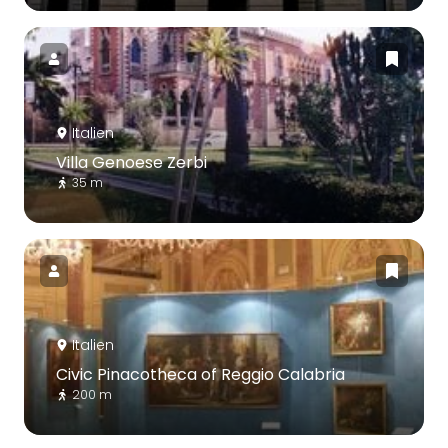
Italien
Villa Genoese Zerbi
35 m
Italien
Civic Pinacotheca of Reggio Calabria
200 m