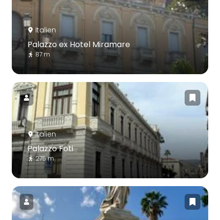
Italien
Palazzo ex Hotel Miramare
87 m
Italien
Palazzo Foti
275 m