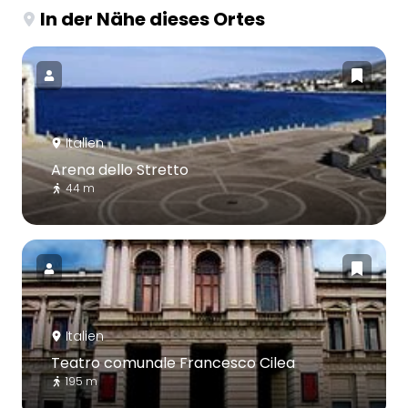
In der Nähe dieses Ortes
Italien
Arena dello Stretto
44 m
Italien
Teatro comunale Francesco Cilea
195 m