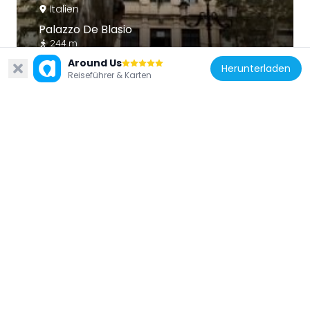
Italien
Palazzo De Blasio
244 m
Around Us
Herunterladen
Reiseführer & Karten
Italien
Politeama Siracusa
270 m
Italien