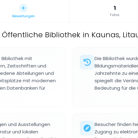
1
Fotos
Bewertungen
,
Öffentliche Bibliothek in Kaunas, Lita
 Bibliothek mit
Die Bibliothek wur
, Zeitschriften und
Bildungsmaterialie
chiedene Abteilungen und
Jahrzehnte zu einer
eitsplätze mit modernen
spiegelt die Verän
en Datenbanken für
Bedeutung für die
ngen und Ausstellungen
Besucher finden h
eratur und lokalen
Zugang zu elektron