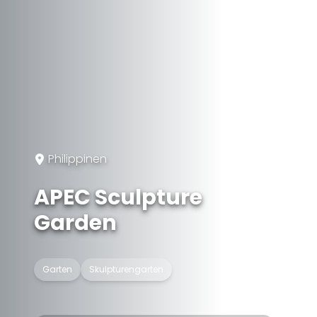
Philippinen
APEC Sculpture
Garden
Garten
Skulpturengarten