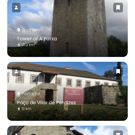
Spanien
Tower of A Forxa
21.9 km
Portugal
Paço de Vilar de Perdizes
13 km