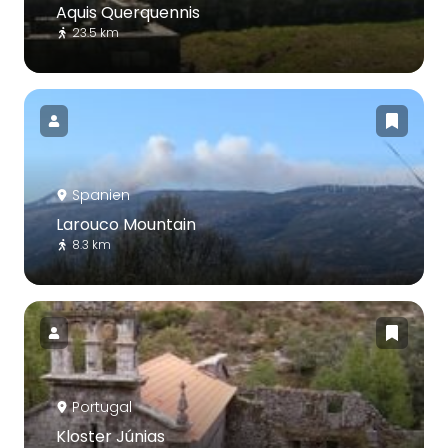
Aquis Querquennis
23.5 km
Spanien
Larouco Mountain
8.3 km
Portugal
Kloster Júnias