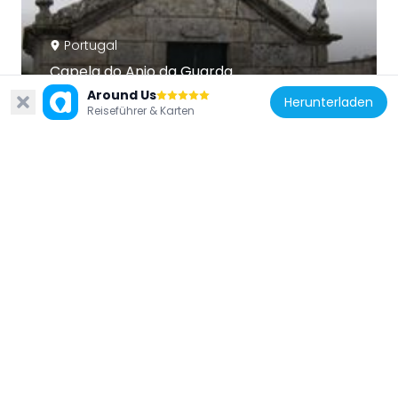
Portugal
Capela do Anjo da Guarda
13.6 km
Around Us
Herunterladen
Reiseführer & Karten
Spanien
Castro da Saceda
17.8 km