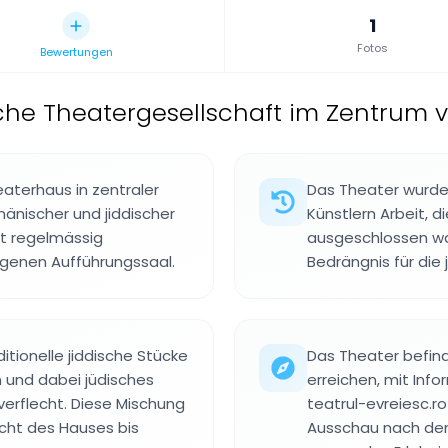
1
Fotos
Bewertungen
sche Theatergesellschaft im Zentrum 
aterhaus in zentraler
Das Theater wurde 
mänischer und jiddischer
Künstlern Arbeit, 
rt regelmässig
ausgeschlossen war
igenen Aufführungssaal.
Bedrängnis für die
itionelle jiddische Stücke
Das Theater befinde
 und dabei jüdisches
erreichen, mit Inf
verflecht. Diese Mischung
teatrul-evreiesc.ro
cht des Hauses bis
Ausschau nach dem 