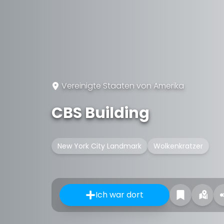
Vereinigte Staaten von Amerika
CBS Building
New York City Landmark
Wolkenkratzer
Ich war dort