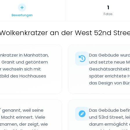
1
Fotos
Bewertungen
Wolkenkratzer an der West 52nd Stre
enkratzer in Manhattan,
Das Gebäude wurde
 Granit und getöntem
und setzte neue M
er wechseln sich mit
Geschätsarchitektur
tbild des Hochhauses
später errichtete
das Design von Bü
 genannt, weil seine
Das Gebäude befin
Macht erinnert. Viele
und 53rd Street, le
znamen, der zeigt, wie
darum ermöglicht e