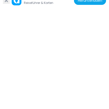
Herunterladen
Reiseführer & Karten
Vereinigte Staaten von Amerika
Hotel Vendome Fire Memorial
32 m
Vereinigte Staaten von Amerika
Statue of Phillips Brooks
254 m