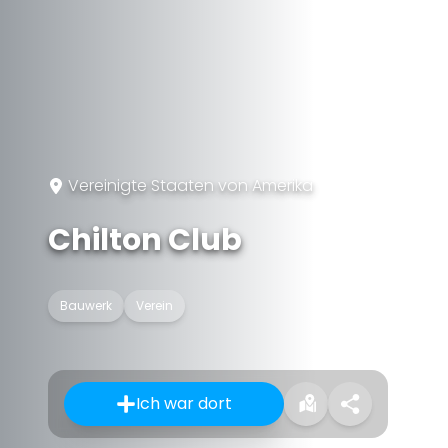
Vereinigte Staaten von Amerika
Chilton Club
Bauwerk
Verein
Ich war dort