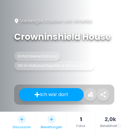
Vereinigte Staaten von Amerika
Crowninshield House
Einfamilienwohnhaus
Ort im National Register of Historic Places
Ich war dort
1
2,0k
Fotos
Beliebtheit
Discussion
Bewertungen