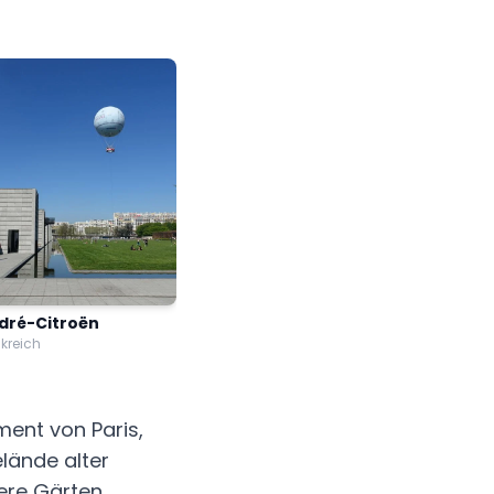
dré-Citroën
nkreich
ment von Paris,
lände alter
ere Gärten