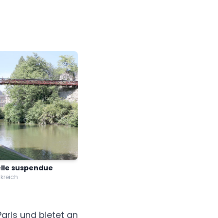
lle suspendue
nkreich
aris und bietet an