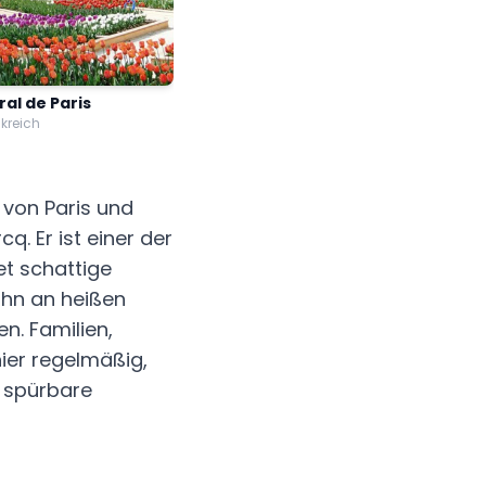
ral de Paris
nkreich
n von Paris und
q. Er ist einer der
et schattige
ihn an heißen
. Familien,
ier regelmäßig,
 spürbare