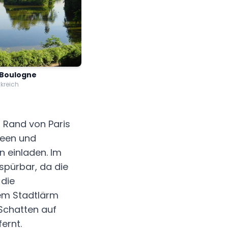
 Boulogne
nkreich
n Rand von Paris
Seen und
 einladen. Im
spürbar, da die
die
dem Stadtlärm
 Schatten auf
ernt.