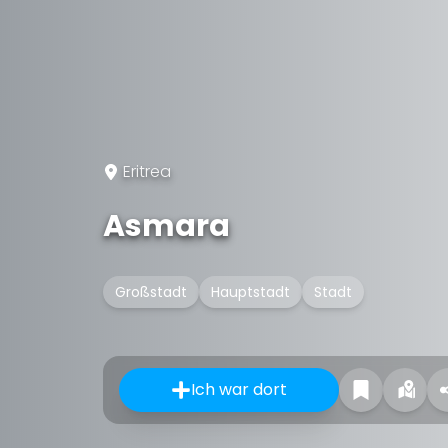
Eritrea
Asmara
Großstadt
Hauptstadt
Stadt
Ich war dort