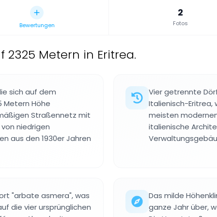
2
Fotos
Bewertungen
2325 Metern in Eritrea.
die sich auf dem
Vier getrennte Dör
5 Metern Höhe
Italienisch-Eritrea,
elmäßigen Straßennetz mit
meisten modernen 
von niedrigen
italienische Archit
n aus den 1930er Jahren
Verwaltungsgebäud
rt "arbate asmera", was
Das milde Höhenkl
uf die vier ursprünglichen
ganze Jahr über, w