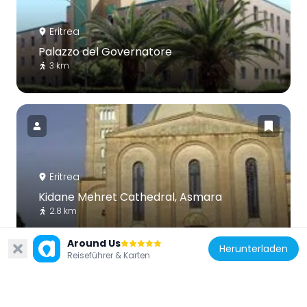
Eritrea
Palazzo del Governatore
3 km
Eritrea
Kidane Mehret Cathedral, Asmara
2.8 km
Around Us
Herunterladen
Reiseführer & Karten