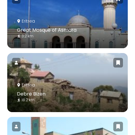
Eritrea
Great Mosque of Asmara
3.2 km
Eritrea
Debre Bizen
18.2 km