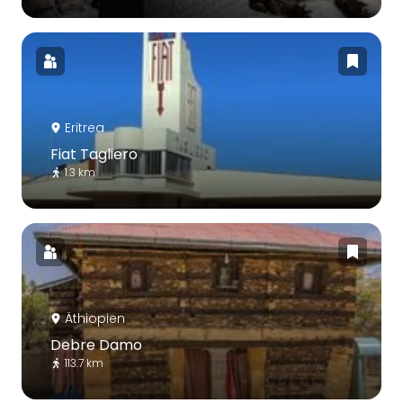
Eritrea
Fiat Tagliero
1.3 km
Äthiopien
Debre Damo
113.7 km