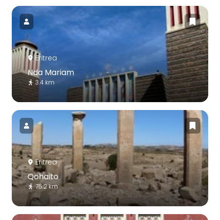
Eritrea
Nda Mariam
3.4 km
Eritrea
Qohaito
75.2 km