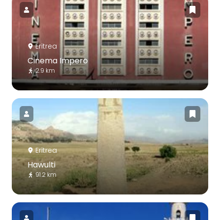
Eritrea
Cinema Impero
2.9 km
Eritrea
Hawulti
91.2 km