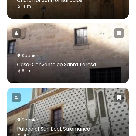
Church of John of Barbalos
141 m
Spanien
Casa-Convento de Santa Teresa
84 m
Spanien
Palace of San Boal, Salamanca
131 m