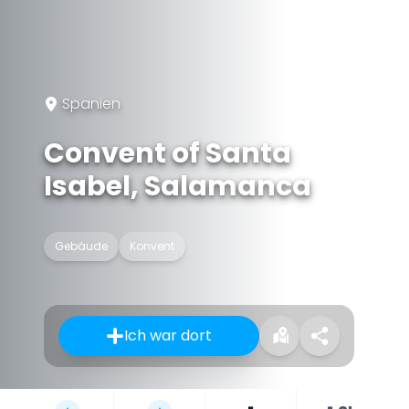
Spanien
Convent of Santa
Isabel, Salamanca
Gebäude
Konvent
Ich war dort