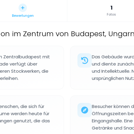
1
Fotos
Bewertungen
ution im Zentrum von Budapest, Ungarn
 in Zentralbudapest mit
Das Gebäude wurde
sade verfügt über
und diente zunächs
eren Stockwerken, die
und Intellektuelle.
rleihen.
ursprünglichen Nut
nschen, die sich für
Besucher können 
Räume werden heute für
Öffnungszeiten bes
tungen genutzt, die das
Eingangshalle. Eine
Getränke und Snac