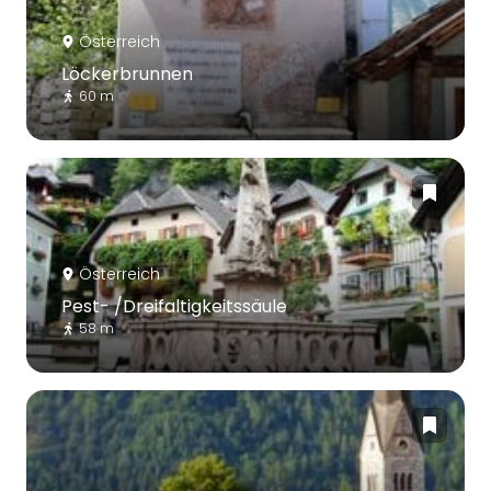
Österreich
Löckerbrunnen
60 m
Österreich
Pest- /Dreifaltigkeitssäule
58 m