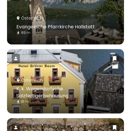
Österreich
Evangelische Pfarrkirche Hallstatt
89 m
Österreich
K. k. Wagendorfsche
Salzfertigerbehausung
81 m