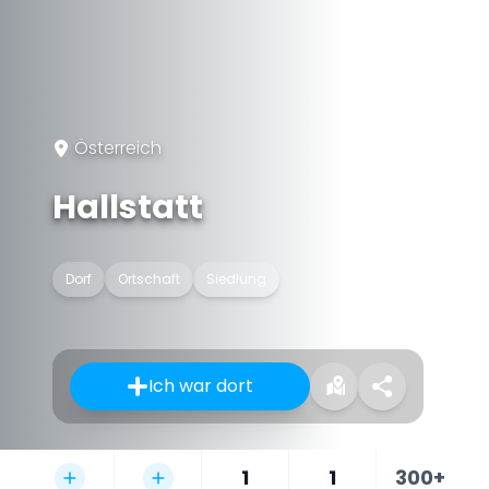
Österreich
Hallstatt
Dorf
Ortschaft
Siedlung
Ich war dort
1
1
300+