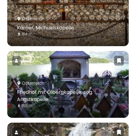
Österreich
Karner, Michaelskapelle
164 m
Österreich
Friedhof mit Ölbergkapelle, sog.
Angstkapelle
166 m