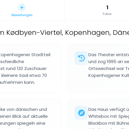
1
Fotos
Bewertungen
im Kødbyen-Viertel, Kopenhagen, Dä
 Kopenhagener Stadtteil
Das Theater entsta
rschiedliche
und zog 1995 an s
st rund 120 Zuschauer
Ortswechsel war T
kleinere Saal etwa 70
Kopenhagener Kultu
aufnehmen kann.
cke von dänischen und
Das Haus verfügt 
inen Blick auf aktuelle
Whitebox mit Spie
hrungen spiegeln eine
Blackbox mit Bühn