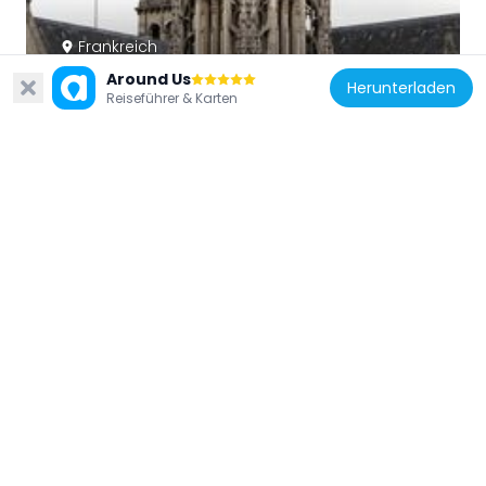
Frankreich
Church tower of Saint-Germain-
Around Us
Herunterladen
Reiseführer & Karten
l'Auxerrois
107 m
Frankreich
Jardin Mémorial de la Saint-Barthélemy
88 m