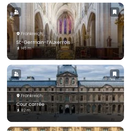
Frankreich
St-Germain-l’Auxerrois
145 m
Frankreich
Cour carrée
82 m