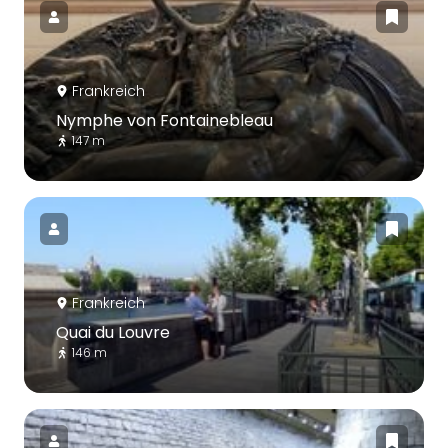
Frankreich
Nymphe von Fontainebleau
147 m
Frankreich
Quai du Louvre
146 m