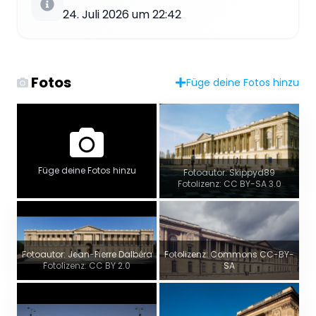
24. Juli 2026 um 22:42
Fotos
Füge deine Fotos hinzu
Füge deine Fotos hinzu
Fotoautor: Skippyd89
Fotolizenz: CC BY-SA 3.0
Fotoautor: Jean-Pierre Dalbéra
Fotolizenz: Commons CC-BY-
Fotolizenz: CC BY 2.0
SA