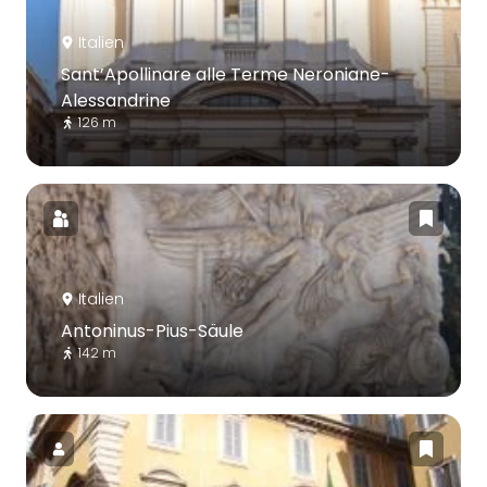
Italien
Sant’Apollinare alle Terme Neroniane-
Alessandrine
126 m
Italien
Antoninus-Pius-Säule
142 m