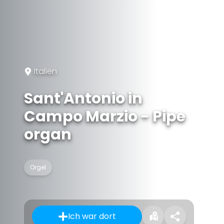
Italien
Sant'Antonio in
Campo Marzio - Pipe
organ
Orgel
Ich war dort