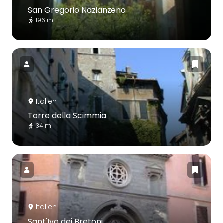
San Gregorio Nazianzeno
196 m
Italien
Torre della Scimmia
34 m
Italien
Sant'Ivo dei Bretoni