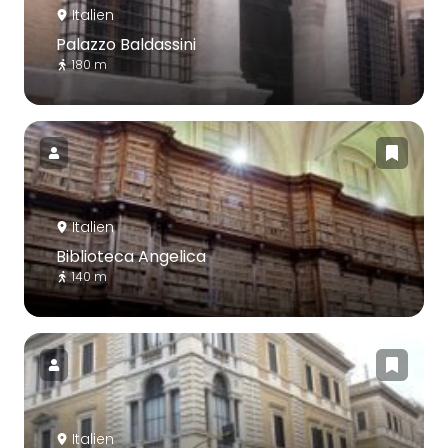
Italien
Palazzo Baldassini
180 m
Italien
Biblioteca Angelica
140 m
Italien