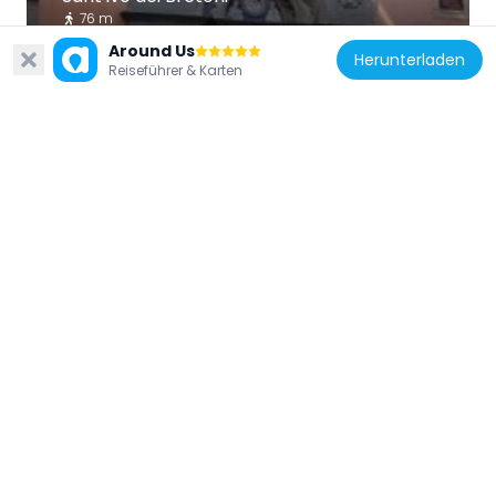
76 m
Around Us
Herunterladen
Reiseführer & Karten
Italien
Tor Sanguigna
207 m
Italien
S. Lucia della Tinta
83 m