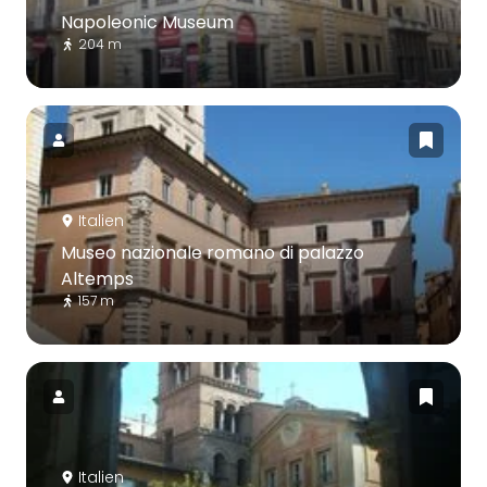
Napoleonic Museum
204 m
Italien
Museo nazionale romano di palazzo
Altemps
157 m
Italien