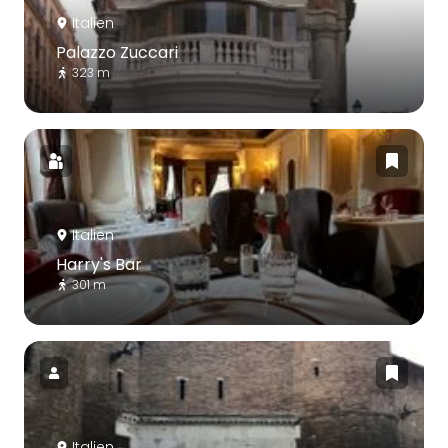
Italien
Palazzo Zuccari
323 m
Italien
Harry's Bar
301 m
Italien