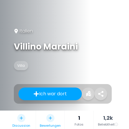
Italien
Villino Maraini
Villa
Ich war dort
1
1,2k
Fotos
Beliebtheit
Discussion
Bewertungen