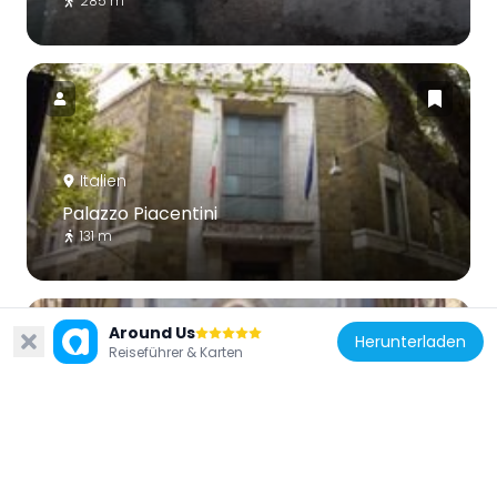
285 m
Italien
Palazzo Piacentini
131 m
Around Us
Herunterladen
Reiseführer & Karten
Italien
Mater Admirabilis
330 m