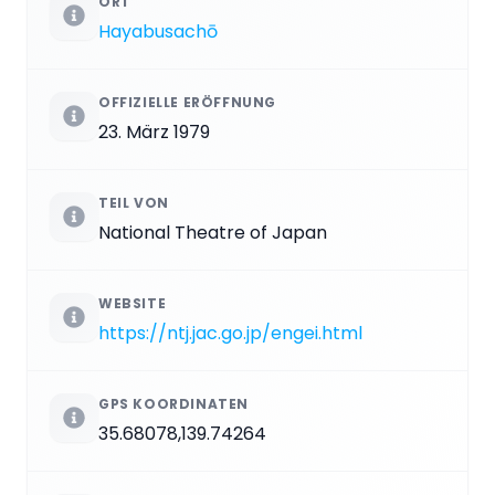
ORT
Hayabusachō
OFFIZIELLE ERÖFFNUNG
23. März 1979
TEIL VON
National Theatre of Japan
WEBSITE
https://ntj.jac.go.jp/engei.html
GPS KOORDINATEN
35.68078,139.74264