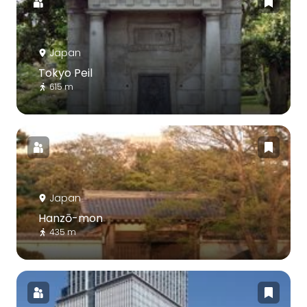
Japan
Tokyo Peil
615 m
Japan
Hanzō-mon
435 m