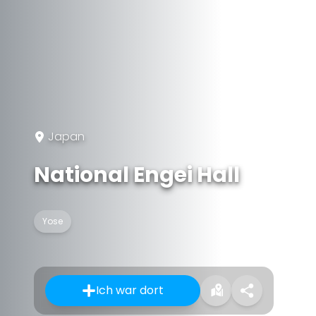
Japan
National Engei Hall
Yose
Ich war dort