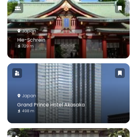
Japan
Hie-Schrein
729 m
Japan
Grand Prince Hotel Akasaka
498 m