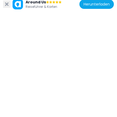
Around Us
Herunterladen
Reiseführer & Karten
Japan
Fukiage Palace
655 m
Japan
Residenz des Shūgiin-Präsidenten
515 m